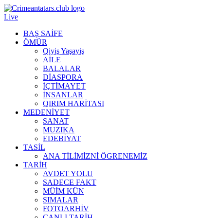
Live
BAŞ SAİFE
ÖMÜR
Qiyiş Yaşayiş
AİLE
BALALAR
DİASPORA
İÇTİMAYET
İNSANLAR
QIRIM HARİTASI
MEDENİYET
SANAT
MUZIKA
EDEBİYAT
TASİL
ANA TİLİMİZNİ ÖGRENEMİZ
TARİH
AVDET YOLU
SADECE FAKT
MÜİM KÜN
SIMАLAR
FOTOARHİV
CANLI TARİH