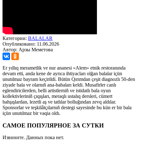
Категории:
BALALAR
Опубликовано: 11.06.2026
Автор: Арзы Меметова
Er yıllıq merametlik ve nur ananesi «Alem» etnik restoranında
devam etti, anda kene de ayrıca ihtiyacları olğan balalar içün
unutılmaz bayram keçirildi. Bütün Qırımdan çeşit diagnozlı 50-den
ziyade bala ve olarnıñ ana-babaları keldi. Musafirler canlı
eglendiricilerden, belli artistlerniñ ve istidatlı bala oyun
kollektivleriniñ çıqışları, meraqlı ustalıq dersleri, cümert
bahşışlardan, lezetli aş ve tatlılar bolluğından zevq aldılar.
Sponsorlar ve teşkilâtçılarnıñ destegi sayesinde bu kün er bir bala
içün unutılmaz bir vaqia oldı.
САМОЕ ПОПУЛЯРНОЕ ЗА СУТКИ
Извините. Данных пока нет.