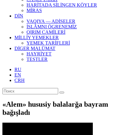
HARİTADA SİLİNGEN KÖYLER
MİRAS
DİN
VAQIYA — ADİSELER
İSLÂMNI ÖGRENEMİZ
QIRIM CAMİLERİ
MİLLİY YEMEKLER
YEMEK TARİFLERİ
DİGER MALÜMAT
HAYRİYET
TESTLER
RU
EN
CRH
«Alem» hususiy balalarğa bayram
bağışladı