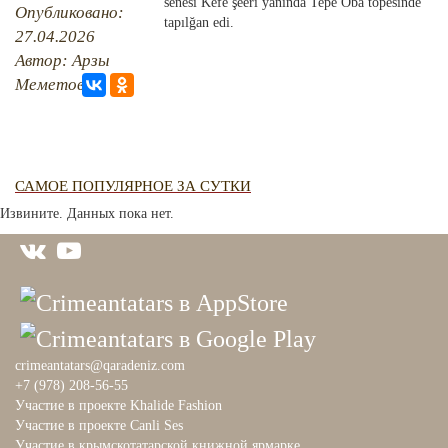
QIRIM HARİTASI
senesi Kefe şeeri yanında Tepe Oba töpesinde
Опубликовано:
tapılğan edi.
TESTLER
27.04.2026
FOTOARHİV
Автор: Арзы
CANLI TARİH
Меметова
HARİTADA SİLİNGEN KÖYLER
MİRAS
САМОЕ ПОПУЛЯРНОЕ ЗА СУТКИ
Извините. Данных пока нет.
crimeantatars@qaradeniz.com
+7 (978) 208-56-55
Участие в проекте Khalide Fashion
Участие в проекте Сanli Ses
Участие в крымскотатарской книжной ярмарке