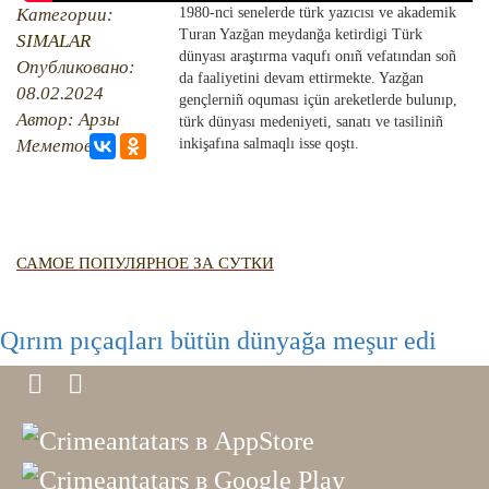
İNSANLAR
Категории:
1980-nci senelerde türk yazıcısı ve akademik
HAYRİYET
Turan Yazğan meydanğa ketirdigi Türk
RU
EN
CRH
SIMАLAR
QIRIM CAMİLERİ
SIMАLAR
QIRIM HARİTASI
dünyası araştırma vaqufı onıñ vefatından soñ
Опубликовано:
da faaliyetini devam ettirmekte. Yazğan
TESTLER
08.02.2024
FOTOARHİV
gençlerniñ oquması içün areketlerde bulunıp,
Автор: Арзы
türk dünyası medeniyeti, sanatı ve tasiliniñ
CANLI TARİH
Меметова
inkişafına salmaqlı isse qoştı.
HARİTADA SİLİNGEN KÖYLER
MİRAS
САМОЕ ПОПУЛЯРНОЕ ЗА СУТКИ
Qırım pıçaqları bütün dünyağa meşur edi