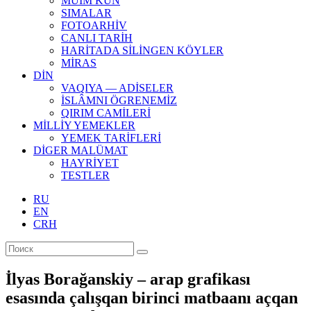
MÜİM KÜN
SIMАLAR
FOTOARHİV
CANLI TARİH
HARİTADA SİLİNGEN KÖYLER
MİRAS
DİN
VAQIYA — ADİSELER
İSLÂMNI ÖGRENEMİZ
QIRIM CAMİLERİ
MİLLİY YEMEKLER
YEMEK TARİFLERİ
DİGER MALÜMAT
HAYRİYET
TESTLER
RU
EN
CRH
İlyas Borağanskiy – arap grafikası
esasında çalışqan birinci matbaanı açqan