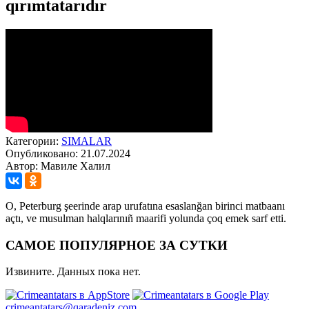
qırımtatarıdır
Категории:
SIMАLAR
Опубликовано: 21.07.2024
Автор: Мавиле Халил
O, Peterburg şeerinde arap urufatına esaslanğan birinci matbaanı
açtı, ve musulman halqlarınıñ maarifi yolunda çoq emek sarf etti.
САМОЕ ПОПУЛЯРНОЕ ЗА СУТКИ
Извините. Данных пока нет.
crimeantatars@qaradeniz.com