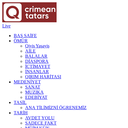
Live
BAŞ SAİFE
ÖMÜR
Qiyiş Yaşayiş
AİLE
BALALAR
DİASPORA
İÇTİMAYET
İNSANLAR
QIRIM HARİTASI
MEDENİYET
SANAT
MUZIKA
EDEBİYAT
TASİL
ANA TİLİMİZNİ ÖGRENEMİZ
TARİH
AVDET YOLU
SADECE FAKT