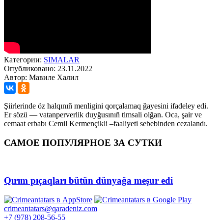
Категории:
SIMАLAR
Опубликовано: 23.11.2022
Автор: Мавиле Халил
Şiirlerinde öz halqınıñ menligini qorçalamaq ğayesini ifadeley edi.
Er sözü — vatanperverlik duyğusınıñ timsali olğan. Oca, şair ve
cemaat erbabı Cemil Kermençikli –faaliyeti sebebinden cezalandı.
САМОЕ ПОПУЛЯРНОЕ ЗА СУТКИ
Qırım pıçaqları bütün dünyağa meşur edi
crimeantatars@qaradeniz.com
+7 (978) 208-56-55