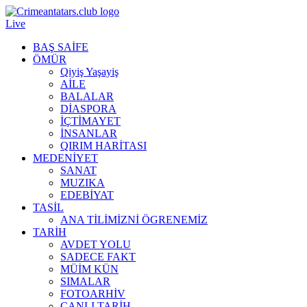
Live
BAŞ SAİFE
ÖMÜR
Qiyiş Yaşayiş
AİLE
BALALAR
DİASPORA
İÇTİMAYET
İNSANLAR
QIRIM HARİTASI
MEDENİYET
SANAT
MUZIKA
EDEBİYAT
TASİL
ANA TİLİMİZNİ ÖGRENEMİZ
TARİH
AVDET YOLU
SADECE FAKT
MÜİM KÜN
SIMАLAR
FOTOARHİV
CANLI TARİH