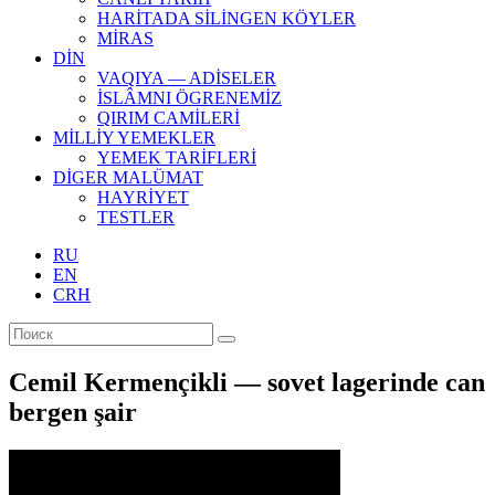
HARİTADA SİLİNGEN KÖYLER
MİRAS
DİN
VAQIYA — ADİSELER
İSLÂMNI ÖGRENEMİZ
QIRIM CAMİLERİ
MİLLİY YEMEKLER
YEMEK TARİFLERİ
DİGER MALÜMAT
HAYRİYET
TESTLER
RU
EN
CRH
Cemil Kermençikli — sovet lagerinde can
bergen şair