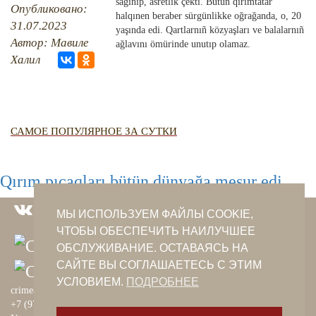
QIRIM HARİTASI
sağınıp, asretlik çekti. Bütün qırımtatar
Опубликовано:
halqınen beraber sürgünlikke oğrağanda, o, 20
TESTLER
31.07.2023
FOTOARHİV
yaşında edi. Qartlarnıñ közyaşları ve balalarnıñ
Автор: Мавиле
ağlavını ömürinde unutıp olamaz.
CANLI TARİH
Халил
HARİTADA SİLİNGEN KÖYLER
MİRAS
САМОЕ ПОПУЛЯРНОЕ ЗА СУТКИ
Qırım pıçaqları bütün dünyağa meşur edi
МЫ ИСПОЛЬЗУЕМ ФАЙЛЫ COOKIE,
ЧТОБЫ ОБЕСПЕЧИТЬ НАИЛУЧШЕЕ
ОБСЛУЖИВАНИЕ. ОСТАВАЯСЬ НА
САЙТЕ ВЫ СОГЛАШАЕТЕСЬ С ЭТИМ
УСЛОВИЕМ.
ПОДРОБНЕЕ
crimeantatars@qaradeniz.com
+7 (978) 208-56-55