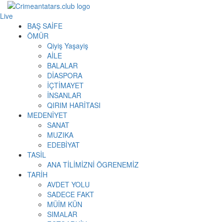
Live
BAŞ SAİFE
ÖMÜR
Qiyiş Yaşayiş
AİLE
BALALAR
DİASPORA
İÇTİMAYET
İNSANLAR
QIRIM HARİTASI
MEDENİYET
SANAT
MUZIKA
EDEBİYAT
TASİL
ANA TİLİMİZNİ ÖGRENEMİZ
TARİH
AVDET YOLU
SADECE FAKT
MÜİM KÜN
SIMАLAR