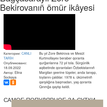
Bekirovanıñ ömür ikâyesi
Категории:
CANLI
Bu yıl Zore Bekirova ve Mesüt
TARİH
Kurtmollayev beraber qoranta
Опубликовано:
qurğanlarına 72 yıl tola. Sürgünlik
18.09.2022
aqibetinde qorantaları Özbekistannıñ
Автор: Elina
Margilan şeerine tüşeler, anda tanışıp,
Sockaya
toylarını çaldılar. 1978 s. ükümetniñ
qarşılığına baqmadan, yaş qoranta
Qırımğa qaytıp keldi.
САМОЕ ПОПУЛЯРНОЕ ЗА СУТКИ