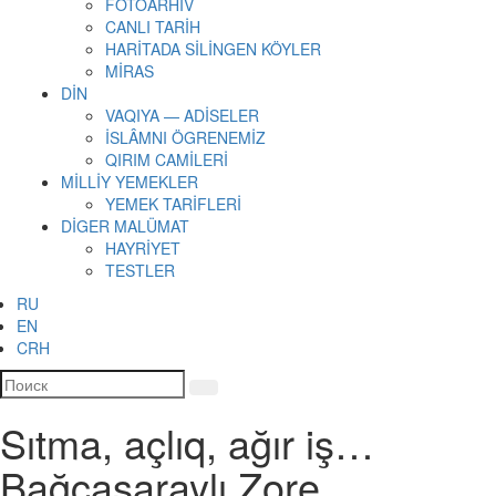
FOTOARHİV
CANLI TARİH
HARİTADA SİLİNGEN KÖYLER
MİRAS
DİN
VAQIYA — ADİSELER
İSLÂMNI ÖGRENEMİZ
QIRIM CAMİLERİ
MİLLİY YEMEKLER
YEMEK TARİFLERİ
DİGER MALÜMAT
HAYRİYET
TESTLER
RU
EN
CRH
Sıtma, açlıq, ağır iş…
Bağçasaraylı Zore