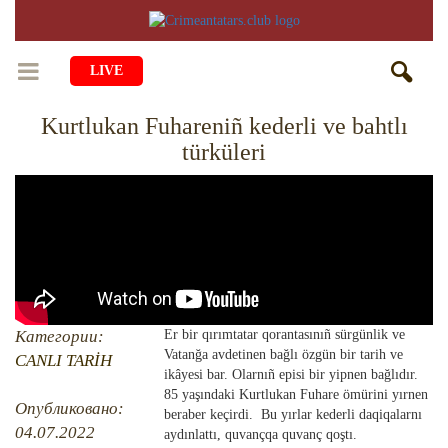
LIVE
Kurtlukan Fuhareniñ kederli ve bahtlı
BAŞ SAİFE
türküleri
ÖMÜR
MEDENİYET
Qiyiş Yaşayiş
TASİL
SANAT
AİLE
TARİH
ANA TİLİMİZNİ ÖGRENEMİZ
MUZIKA
BALALAR
DİN
AVDET YOLU
Категории:
Er bir qırımtatar qorantasınıñ sürgünlik ve
EDEBİYAT
DİASPORA
Vatanğa avdetinen bağlı özgün bir tarih ve
CANLI TARİH
MİLLİY YEMEKLER
ikâyesi bar. Olarnıñ episi bir yipnen bağlıdır.
VAQIYA — ADİSELER
SADECE FAKT
İÇTİMAYET
85 yaşındaki Kurtlukan Fuhare ömürini yırnen
Опубликовано:
beraber keçirdi. Bu yırlar kederli daqiqalarnı
DİGER MALÜMAT
YEMEK TARİFLERİ
İSLÂMNI ÖGRENEMİZ
MÜİM KÜN
04.07.2022
İNSANLAR
aydınlattı, quvançqa quvanç qoştı.