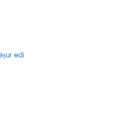
H
SİLİNGEN KÖYLER
eşur edi