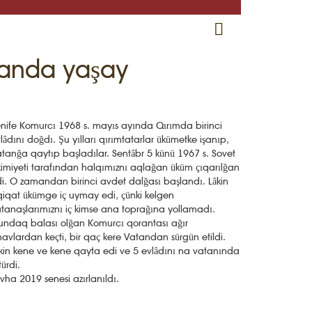
RU
EN
CRH
tanda yaşay
nife Komurcı 1968 s. mayıs ayında Qırımda birinci
lâdını doğdı. Şu yılları qırımtatarlar ükümetke işanıp,
tanğa qaytıp başladılar. Sentâbr 5 künü 1967 s. Sovet
imiyeti tarafından halqımıznı aqlağan üküm çıqarılğan
i. O zamandan birinci avdet dalğası başlandı. Lâkin
iqat ükümge iç uymay edi, çünki kelgen
tanaşlarımıznı iç kimse ana toprağına yollamadı.
ndaq balası olğan Komurcı qorantası ağır
navlardan keçti, bir qaç kere Vatandan sürgün etildi.
kin kene ve kene qayta edi ve 5 evlâdını na vatanında
türdi.
vha 2019 senesi azırlanıldı.