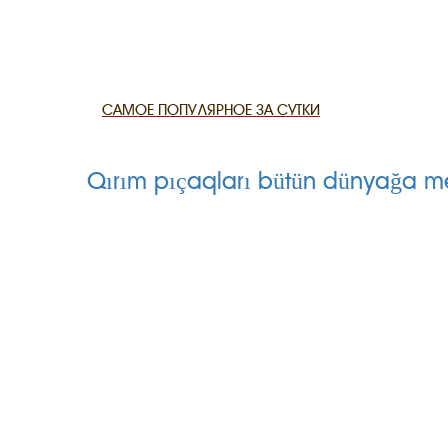
CANLI TARİ
HARİTADA 
САМОЕ ПОПУЛЯРНОЕ ЗА СУТКИ
MİRAS
Qırım pıçaqları bütün dünyağa m