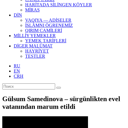
HARİTADA SİLİNGEN KÖYLER
MİRAS
DİN
VAQIYA — ADİSELER
İSLÂMNI ÖGRENEMİZ
QIRIM CAMİLERİ
MİLLİY YEMEKLER
YEMEK TARİFLERİ
DİGER MALÜMAT
HAYRİYET
TESTLER
RU
EN
CRH
Gülsum Samedinova – sürgünlikten evel
vatanından marum etildi