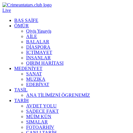
Live
BAŞ SAİFE
ÖMÜR
Qiyiş Yaşayiş
AİLE
BALALAR
DİASPORA
İÇTİMAYET
İNSANLAR
QIRIM HARİTASI
MEDENİYET
SANAT
MUZIKA
EDEBİYAT
TASİL
ANA TİLİMİZNİ ÖGRENEMİZ
TARİH
AVDET YOLU
SADECE FAKT
MÜİM KÜN
SIMАLAR
FOTOARHİV
CANLI TARİH