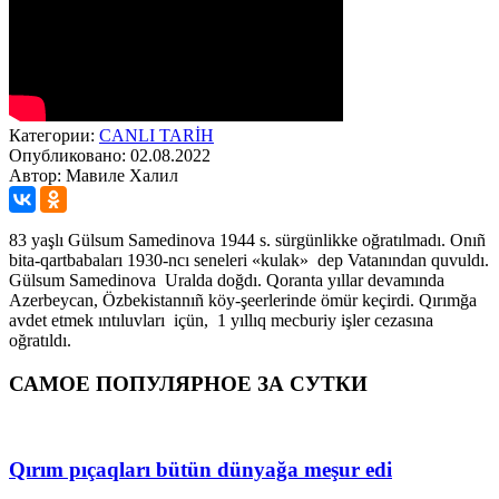
Категории:
CANLI TARİH
Опубликовано: 02.08.2022
Автор: Мавиле Халил
83 yaşlı Gülsum Samedinova 1944 s. sürgünlikke oğratılmadı. Onıñ
bita-qartbabaları 1930-ncı seneleri «kulak» dep Vatanından quvuldı.
Gülsum Samedinova Uralda doğdı. Qoranta yıllar devamında
Azerbeycan, Özbekistannıñ köy-şeerlerinde ömür keçirdi. Qırımğa
avdet etmek ıntıluvları içün, 1 yıllıq mecburiy işler cezasına
oğratıldı.
САМОЕ ПОПУЛЯРНОЕ ЗА СУТКИ
Qırım pıçaqları bütün dünyağa meşur edi