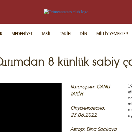
R
MEDENİYET
TASİL
TARİH
DİN
MİLLİY YEMEKLER
ırımdan 8 künlük sabiy ça
Категории:
CANLI
19
et
TARİH
qa
mi
Опубликовано:
qa
23.06.2022
ay
Автор: Elina Sockaya