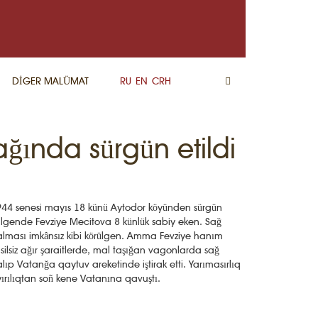
DİGER MALÜMAT
RU
EN
CRH
ğında sürgün etildi
44 senesi mayıs 18 künü Aytodor köyünden sürgün
ilgende Fevziye Mecitova 8 künlük sabiy eken. Sağ
lması imkânsız kibi körülgen. Amma Fevziye hanım
silsiz ağır şaraitlerde, mal taşığan vagonlarda sağ
lıp Vatanğa qaytuv areketinde iştirak etti. Yarımasırlıq
ırılıqtan soñ kene Vatanına qavuştı.