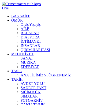
Live
BAŞ SAİFE
ÖMÜR
Qiyiş Yaşayiş
AİLE
BALALAR
DİASPORA
İÇTİMAYET
İNSANLAR
QIRIM HARİTASI
MEDENİYET
SANAT
MUZIKA
EDEBİYAT
TASİL
ANA TİLİMİZNİ ÖGRENEMİZ
TARİH
AVDET YOLU
SADECE FAKT
MÜİM KÜN
SIMАLAR
FOTOARHİV
CANLI TARİH