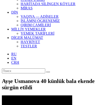
HARİTADA SİLİNGEN KÖYLER
MİRAS
DİN
VAQIYA — ADİSELER
İSLÂMNI ÖGRENEMİZ
QIRIM CAMİLERİ
MİLLİY YEMEKLER
YEMEK TARİFLERİ
DİGER MALÜMAT
HAYRİYET
TESTLER
RU
EN
CRH
Ayşe Usmanova 40 künlük bala ekende
sürgün etildi