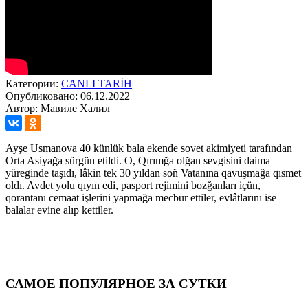
Категории:
CANLI TARİH
Опубликовано: 06.12.2022
Автор: Мавиле Халил
Ayşe Usmanova 40 künlük bala ekende sovet akimiyeti tarafından
Orta Asiyağa sürgün etildi. O, Qırımğa olğan sevgisini daima
yüreginde taşıdı, lâkin tek 30 yıldan soñ Vatanına qavuşmağa qısmet
oldı. Avdet yolu qıyın edi, pasport rejimini bozğanları içün,
qorantanı cemaat işlerini yapmağa mecbur ettiler, evlâtlarını ise
balalar evine alıp kettiler.
САМОЕ ПОПУЛЯРНОЕ ЗА СУТКИ