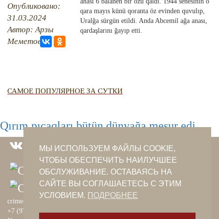
QIRIM HARİTASI
anası 6 balanen bir özü qaldı. 1944 senesiniñ o
Опубликовано:
qara mayıs künü qoranta öz evinden quvulıp,
TESTLER
31.03.2024
FOTOARHİV
Uralğa sürgün etildi. Anda Abcemil ağa anası,
Автор: Арзы
qardaşlarını ğayıp etti.
CANLI TARİH
Меметова
HARİTADA SİLİNGEN KÖYLER
MİRAS
САМОЕ ПОПУЛЯРНОЕ ЗА СУТКИ
Qırım pıçaqları bütün dünyağa meşur edi
МЫ ИСПОЛЬЗУЕМ ФАЙЛЫ COOKIE,
ЧТОБЫ ОБЕСПЕЧИТЬ НАИЛУЧШЕЕ
ОБСЛУЖИВАНИЕ. ОСТАВАЯСЬ НА
САЙТЕ ВЫ СОГЛАШАЕТЕСЬ С ЭТИМ
УСЛОВИЕМ.
ПОДРОБНЕЕ
crimeantatars@qaradeniz.com
+7 (978) 208-56-55