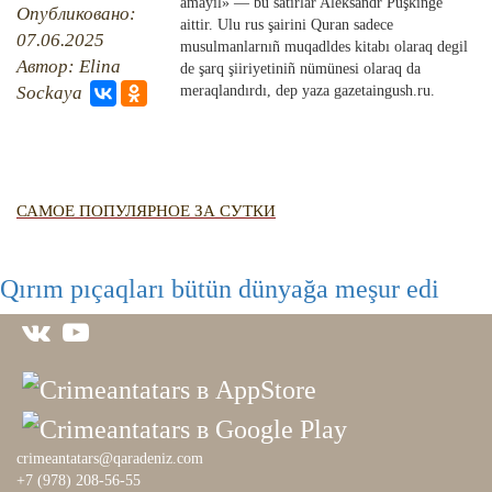
QIRIM HARİTASI
amayıl» — bu satırlar Aleksandr Puşkinge
Опубликовано:
aittir. Ulu rus şairini Quran sadece
TESTLER
07.06.2025
FOTOARHİV
musulmanlarnıñ muqadldes kitabı olaraq degil
Автор: Elina
de şarq şiiriyetiniñ nümünesi olaraq da
CANLI TARİH
Sockaya
meraqlandırdı, dep yaza gazetaingush.ru.
HARİTADA SİLİNGEN KÖYLER
MİRAS
САМОЕ ПОПУЛЯРНОЕ ЗА СУТКИ
Qırım pıçaqları bütün dünyağa meşur edi
crimeantatars@qaradeniz.com
+7 (978) 208-56-55