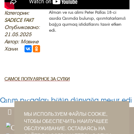
QIRIM HARİTASI
TESTLER
FOTOARHİV
Категории:
Alman ve rus alimi Peter Pallas 18-ci
asırda Qırımda bulunıp, qırımtatarlarnıñ
SADECE FAKT
CANLI TARİH
bağça qurmaq istidatlarını tasvir etken
Опубликовано:
edi.
21.05.2025
HARİTADA SİLİNGEN KÖYLER
Автор: Мавиле
Халил
MİRAS
САМОЕ ПОПУЛЯРНОЕ ЗА СУТКИ
Qırım pıçaqları bütün dünyağa meşur edi
МЫ ИСПОЛЬЗУЕМ ФАЙЛЫ COOKIE,
ЧТОБЫ ОБЕСПЕЧИТЬ НАИЛУЧШЕЕ
ОБСЛУЖИВАНИЕ. ОСТАВАЯСЬ НА