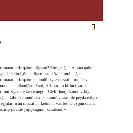
RU
EN
CRH
?
rımtatarlarda qalım olğanmı? Ebet, olğan. Amma qalım
gende kelin içün berilgen para közde tutulmağan.
rımtatarlarda qalım kelinniñ ciyez masraflarını ödev
nasında qullanılğan. Yani, HH asırnıñ birinci yarısında
rımnı ziyaret etken etnograf Gleb Bonç-Osmolovskiy
zğanı kibi «kelinniñ ana-babasınıñ vastası ile peyda etilgen
 eşyaları içün masraflar, kelinniñ vazifesine uyğun olaraq,
nasip şaraitte yaşaycağınıñ kefaletidir»