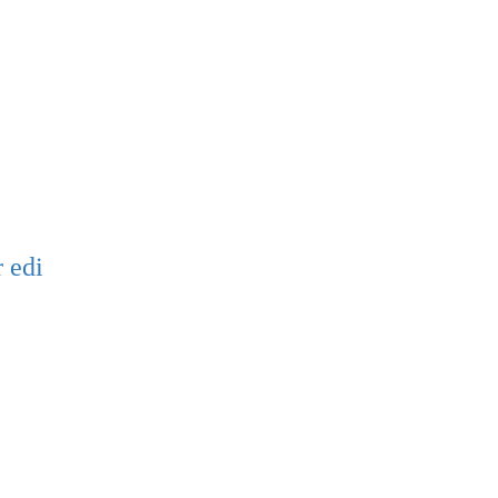
İTASI
İV
RİH
 SİLİNGEN KÖYLER
 edi