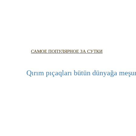
QIRIM HAR
TESTLER
FOTOARH
CANLI TA
HARİTADA
САМОЕ ПОПУЛЯРНОЕ ЗА СУТКИ
MİRAS
Qırım pıçaqları bütün dünyağa meşur