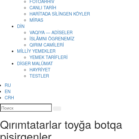
FOTOARHİV
CANLI TARİH
HARİTADA SİLİNGEN KÖYLER
MİRAS
DİN
VAQIYA — ADİSELER
İSLÂMNI ÖGRENEMİZ
QIRIM CAMİLERİ
MİLLİY YEMEKLER
YEMEK TARİFLERİ
DİGER MALÜMAT
HAYRİYET
TESTLER
RU
EN
CRH
Qırımtatarlar toyğa botqa
pişirgenler