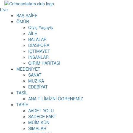
Live
BAŞ SAİFE
ÖMÜR
Qiyiş Yaşayiş
AİLE
BALALAR
DİASPORA
İÇTİMAYET
İNSANLAR
QIRIM HARİTASI
MEDENİYET
SANAT
MUZIKA
EDEBİYAT
TASİL
ANA TİLİMİZNİ ÖGRENEMİZ
TARİH
AVDET YOLU
SADECE FAKT
MÜİM KÜN
SIMАLAR