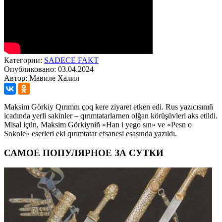
Категории:
SADECE FAKT
Опубликовано: 03.04.2024
Автор: Мавиле Халил
Maksim Görkiy Qırımnı çoq kere ziyaret etken edi. Rus yazıcısınıñ
icadında yerli sakinler – qırımtatarlarnen olğan körüşüvleri aks etildi.
Misal içün, Maksim Görkiyniñ «Han i yego sın» ve «Pesn o
Sokole» eserleri eki qırımtatar efsanesi esasında yazıldı.
САМОЕ ПОПУЛЯРНОЕ ЗА СУТКИ