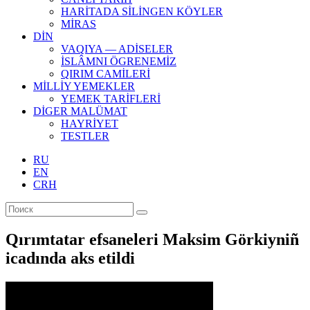
HARİTADA SİLİNGEN KÖYLER
MİRAS
DİN
VAQIYA — ADİSELER
İSLÂMNI ÖGRENEMİZ
QIRIM CAMİLERİ
MİLLİY YEMEKLER
YEMEK TARİFLERİ
DİGER MALÜMAT
HAYRİYET
TESTLER
RU
EN
CRH
Qırımtatar efsaneleri Maksim Görkiyniñ
icadında aks etildi