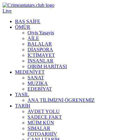
Live
BAŞ SAİFE
ÖMÜR
Qiyiş Yaşayiş
AİLE
BALALAR
DİASPORA
İÇTİMAYET
İNSANLAR
QIRIM HARİTASI
MEDENİYET
SANAT
MUZIKA
EDEBİYAT
TASİL
ANA TİLİMİZNİ ÖGRENEMİZ
TARİH
AVDET YOLU
SADECE FAKT
MÜİM KÜN
SIMАLAR
FOTOARHİV
CANLI TARİH