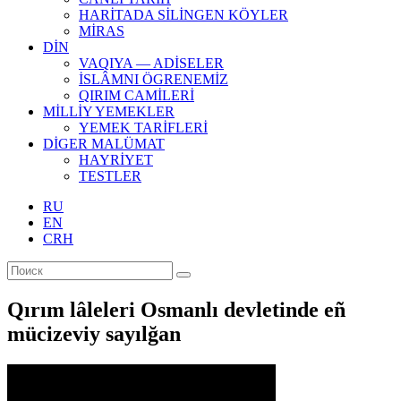
HARİTADA SİLİNGEN KÖYLER
MİRAS
DİN
VAQIYA — ADİSELER
İSLÂMNI ÖGRENEMİZ
QIRIM CAMİLERİ
MİLLİY YEMEKLER
YEMEK TARİFLERİ
DİGER MALÜMAT
HAYRİYET
TESTLER
RU
EN
CRH
Qırım lâleleri Osmanlı devletinde eñ
mücizeviy sayılğan