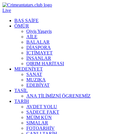
Live
BAŞ SAİFE
ÖMÜR
Qiyiş Yaşayiş
AİLE
BALALAR
DİASPORA
İÇTİMAYET
İNSANLAR
QIRIM HARİTASI
MEDENİYET
SANAT
MUZIKA
EDEBİYAT
TASİL
ANA TİLİMİZNİ ÖGRENEMİZ
TARİH
AVDET YOLU
SADECE FAKT
MÜİM KÜN
SIMАLAR
FOTOARHİV
CANLI TARİH