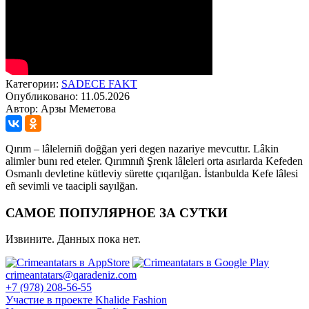
Категории:
SADECE FAKT
Опубликовано: 11.05.2026
Автор: Арзы Меметова
Qırım – lâlelerniñ doğğan yeri degen nazariye mevcuttır. Lâkin
alimler bunı red eteler. Qırımnıñ Şrenk lâleleri orta asırlarda Kefeden
Osmanlı devletine kütleviy sürette çıqarılğan. İstanbulda Kefe lâlesi
eñ sevimli ve taacipli sayılğan.
САМОЕ ПОПУЛЯРНОЕ ЗА СУТКИ
Извините. Данных пока нет.
crimeantatars@qaradeniz.com
+7 (978) 208-56-55
Участие в проекте Khalide Fashion