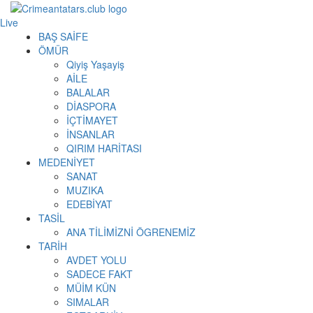
Live
BAŞ SAİFE
ÖMÜR
Qiyiş Yaşayiş
AİLE
BALALAR
DİASPORA
İÇTİMAYET
İNSANLAR
QIRIM HARİTASI
MEDENİYET
SANAT
MUZIKA
EDEBİYAT
TASİL
ANA TİLİMİZNİ ÖGRENEMİZ
TARİH
AVDET YOLU
SADECE FAKT
MÜİM KÜN
SIMАLAR