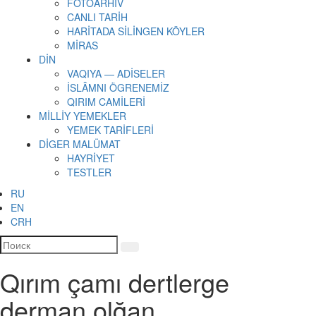
FOTOARHİV
CANLI TARİH
HARİTADA SİLİNGEN KÖYLER
MİRAS
DİN
VAQIYA — ADİSELER
İSLÂMNI ÖGRENEMİZ
QIRIM CAMİLERİ
MİLLİY YEMEKLER
YEMEK TARİFLERİ
DİGER MALÜMAT
HAYRİYET
TESTLER
RU
EN
CRH
Qırım çamı dertlerge
derman olğan