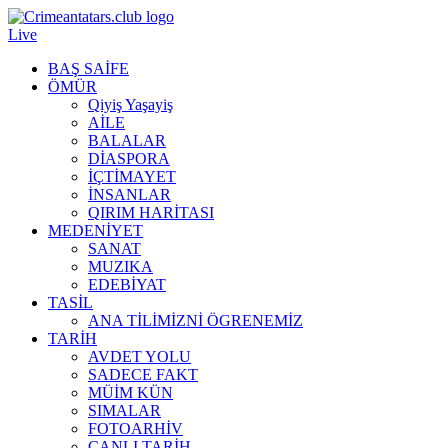
Live
BAŞ SAİFE
ÖMÜR
Qiyiş Yaşayiş
AİLE
BALALAR
DİASPORA
İÇTİMAYET
İNSANLAR
QIRIM HARİTASI
MEDENİYET
SANAT
MUZIKA
EDEBİYAT
TASİL
ANA TİLİMİZNİ ÖGRENEMİZ
TARİH
AVDET YOLU
SADECE FAKT
MÜİM KÜN
SIMАLAR
FOTOARHİV
CANLI TARİH