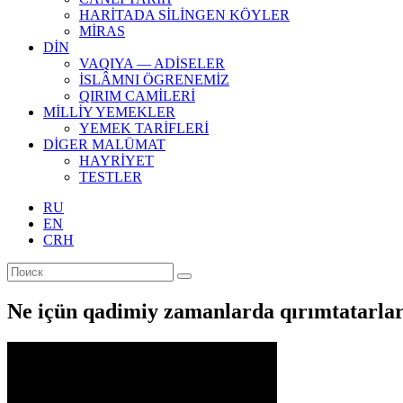
HARİTADA SİLİNGEN KÖYLER
MİRAS
DİN
VAQIYA — ADİSELER
İSLÂMNI ÖGRENEMİZ
QIRIM CAMİLERİ
MİLLİY YEMEKLER
YEMEK TARİFLERİ
DİGER MALÜMAT
HAYRİYET
TESTLER
RU
EN
CRH
Ne içün qadimiy zamanlarda qırımtatarlar