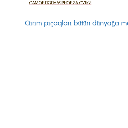
САМОЕ ПОПУЛЯРНОЕ ЗА СУТКИ
CANLI TARİ
Qırım pıçaqları bütün dünyağa m
HARİTADA 
MİRAS