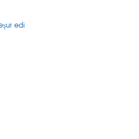
H
eşur edi
SİLİNGEN KÖYLER