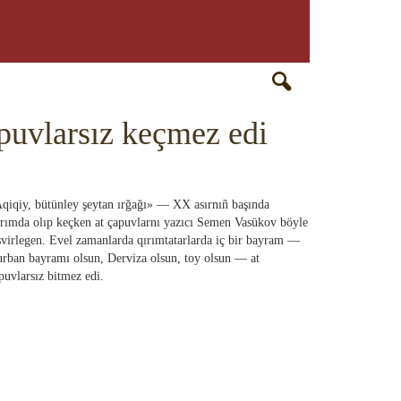
RU
EN
CRH
apuvlarsız keçmez edi
qiqiy, bütünley şeytan ırğağı» — XX asırnıñ başında
rımda olıp keçken at çapuvlarnı yazıcı Semen Vasükov böyle
svirlegen. Evel zamanlarda qırımtatarlarda iç bir bayram —
rban bayramı olsun, Derviza olsun, toy olsun — at
puvlarsız bitmez edi.