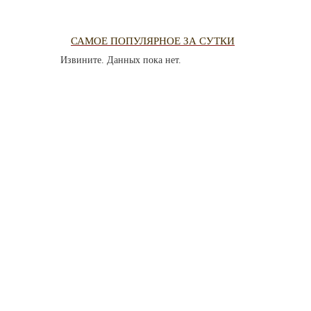
QIRIM HAR
TESTLER
FOTOARH
САМОЕ ПОПУЛЯРНОЕ ЗА СУТКИ
Извините. Данных пока нет.
CANLI TA
HARİTADA
MİRAS