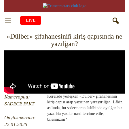
LIVE
«Dülber» şifahanesiniñ kiriş qapısında ne
BAŞ SAİFE
yazılğan?
ÖMÜR
MEDENİYET
Qiyiş Yaşayiş
TASİL
SANAT
AİLE
TARİH
ANA TİLİMİZNİ ÖGRENEMİZ
MUZIKA
BALALAR
DİN
AVDET YOLU
Категории:
Köreizde yerleşken «Dülber» şifahanesiniñ
EDEBİYAT
DİASPORA
kiriş qapısı arap yazısınen yaraştırılğan. Lâkin,
SADECE FAKT
MİLLİY YEMEKLER
asılında, bu sadece arap üslübinde oyulğan bir
VAQIYA — ADİSELER
SADECE FAKT
İÇTİMAYET
yazı. Bu yazılar nasıl tercime etile,
Опубликовано:
bilesiñizmi?
DİGER MALÜMAT
YEMEK TARİFLERİ
İSLÂMNI ÖGRENEMİZ
MÜİM KÜN
22.01.2025
İNSANLAR