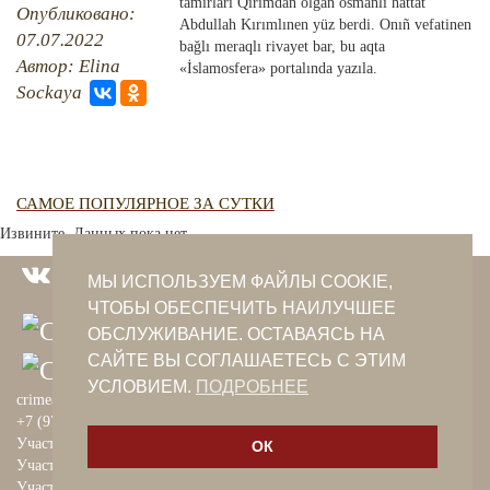
QIRIM HARİTASI
tamırları Qırımdan olğan osmanlı hattat
Опубликовано:
Abdullah Kırımlınen yüz berdi. Onıñ vefatinen
TESTLER
07.07.2022
FOTOARHİV
bağlı meraqlı rivayet bar, bu aqta
Автор: Elina
«İslamosfera» portalında yazıla.
CANLI TARİH
Sockaya
HARİTADA SİLİNGEN KÖYLER
MİRAS
САМОЕ ПОПУЛЯРНОЕ ЗА СУТКИ
Извините. Данных пока нет.
МЫ ИСПОЛЬЗУЕМ ФАЙЛЫ COOKIE,
ЧТОБЫ ОБЕСПЕЧИТЬ НАИЛУЧШЕЕ
ОБСЛУЖИВАНИЕ. ОСТАВАЯСЬ НА
САЙТЕ ВЫ СОГЛАШАЕТЕСЬ С ЭТИМ
УСЛОВИЕМ.
ПОДРОБНЕЕ
crimeantatars@qaradeniz.com
+7 (978) 208-56-55
Участие в проекте Khalide Fashion
ОК
Участие в проекте Сanli Ses
Участие в крымскотатарской книжной ярмарке