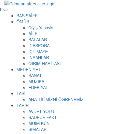
Live
BAŞ SAİFE
ÖMÜR
Qiyiş Yaşayiş
AİLE
BALALAR
DİASPORA
İÇTİMAYET
İNSANLAR
QIRIM HARİTASI
MEDENİYET
SANAT
MUZIKA
EDEBİYAT
TASİL
ANA TİLİMİZNİ ÖGRENEMİZ
TARİH
AVDET YOLU
SADECE FAKT
MÜİM KÜN
SIMАLAR