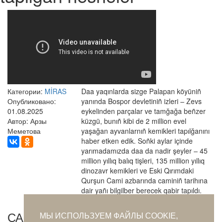
Категории:
MİRAS
Daa yaqınlarda sizge Palapan köyüniñ
Опубликовано:
yanında Bospor devletiniñ izleri – Zevs
01.08.2025
eykelinden parçalar ve tamğağa beñzer
Автор: Арзы
küzgü, bunıñ kibi de 2 million evel
Меметова
yaşağan ayvanlarnıñ kemikleri tapılğanını
haber etken edik. Soñki aylar içinde
yarımadamızda daa da nadir şeyler – 45
million yıllıq balıq tişleri, 135 million yıllıq
dinozavr kemikleri ve Eski Qırımdaki
Qurşun Cami azbarında caminiñ tarihına
dair yañı bilgilber berecek qabir tapıldı.
САМОЕ ПОПУЛЯРНОЕ ЗА СУТКИ
МЫ ИСПОЛЬЗУЕМ ФАЙЛЫ COOKIE,