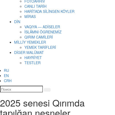
FOTOARHİV
CANLI TARİH
HARİTADA SİLİNGEN KÖYLER
MİRAS
DİN
VAQIYA — ADİSELER
İSLÂMNI ÖGRENEMİZ
QIRIM CAMİLERİ
MİLLİY YEMEKLER
YEMEK TARİFLERİ
DİGER MALÜMAT
HAYRİYET
TESTLER
RU
EN
CRH
2025 senesi Qırımda
tapılğan nesneler