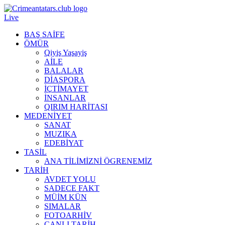
Live
BAŞ SAİFE
ÖMÜR
Qiyiş Yaşayiş
AİLE
BALALAR
DİASPORA
İÇTİMAYET
İNSANLAR
QIRIM HARİTASI
MEDENİYET
SANAT
MUZIKA
EDEBİYAT
TASİL
ANA TİLİMİZNİ ÖGRENEMİZ
TARİH
AVDET YOLU
SADECE FAKT
MÜİM KÜN
SIMАLAR
FOTOARHİV
CANLI TARİH