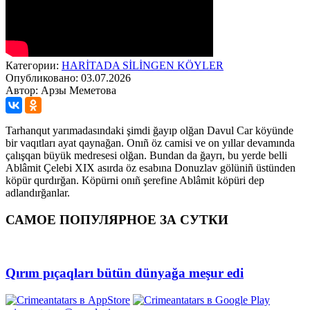
Категории:
HARİTADA SİLİNGEN KÖYLER
Опубликовано: 03.07.2026
Автор: Арзы Меметова
Tarhanqut yarımadasındaki şimdi ğayıp olğan Davul Car köyünde
bir vaqıtları ayat qaynağan. Onıñ öz camisi ve on yıllar devamında
çalışqan büyük medresesi olğan. Bundan da ğayrı, bu yerde belli
Ablâmit Çelebi XIX asırda öz esabına Donuzlav gölüniñ üstünden
köpür qurdırğan. Köpürni onıñ şerefine Ablâmit köpüri dep
adlandırğanlar.
САМОЕ ПОПУЛЯРНОЕ ЗА СУТКИ
Qırım pıçaqları bütün dünyağa meşur edi