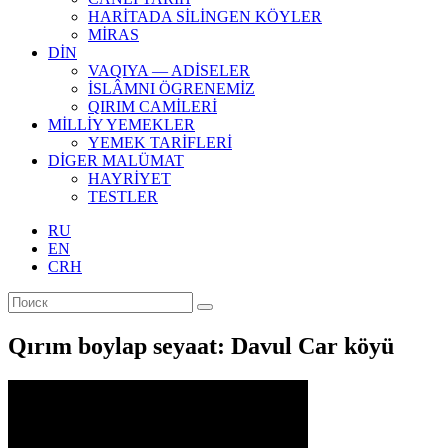
HARİTADA SİLİNGEN KÖYLER
MİRAS
DİN
VAQIYA — ADİSELER
İSLÂMNI ÖGRENEMİZ
QIRIM CAMİLERİ
MİLLİY YEMEKLER
YEMEK TARİFLERİ
DİGER MALÜMAT
HAYRİYET
TESTLER
RU
EN
CRH
Qırım boylap seyaat: Davul Car köyü