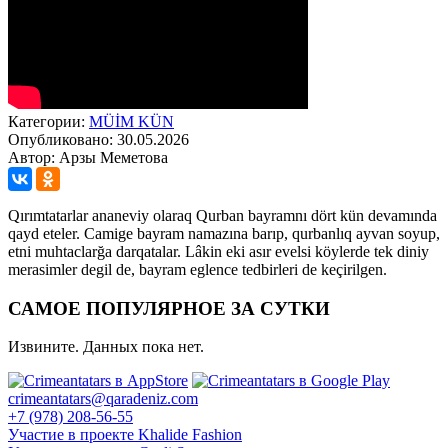
Категории:
MÜİM KÜN
Опубликовано: 30.05.2026
Автор: Арзы Меметова
Qırımtatarlar ananeviy olaraq Qurban bayramnı dört kün devamında
qayd eteler. Camige bayram namazına barıp, qurbanlıq ayvan soyup,
etni muhtaclarğa darqatalar. Lâkin eki asır evelsi köylerde tek diniy
merasimler degil de, bayram eglence tedbirleri de keçirilgen.
САМОЕ ПОПУЛЯРНОЕ ЗА СУТКИ
Извините. Данных пока нет.
crimeantatars@qaradeniz.com
+7 (978) 208-56-55
Участие в проекте Khalide Fashion