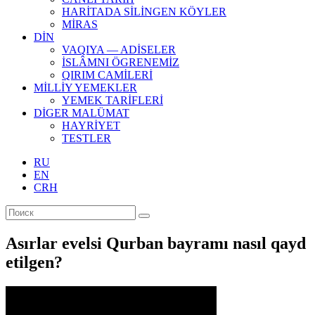
HARİTADA SİLİNGEN KÖYLER
MİRAS
DİN
VAQIYA — ADİSELER
İSLÂMNI ÖGRENEMİZ
QIRIM CAMİLERİ
MİLLİY YEMEKLER
YEMEK TARİFLERİ
DİGER MALÜMAT
HAYRİYET
TESTLER
RU
EN
CRH
Asırlar evelsi Qurban bayramı nasıl qayd
etilgen?