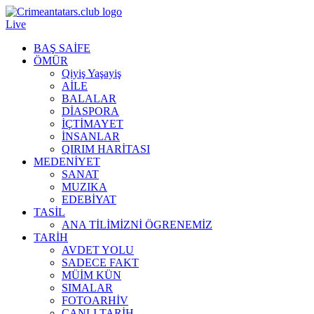
Live
BAŞ SAİFE
ÖMÜR
Qiyiş Yaşayiş
AİLE
BALALAR
DİASPORA
İÇTİMAYET
İNSANLAR
QIRIM HARİTASI
MEDENİYET
SANAT
MUZIKA
EDEBİYAT
TASİL
ANA TİLİMİZNİ ÖGRENEMİZ
TARİH
AVDET YOLU
SADECE FAKT
MÜİM KÜN
SIMАLAR
FOTOARHİV
CANLI TARİH