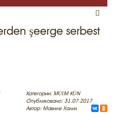
RU
EN
CRH
şeerden şeerge serbest
r
Категории:
MÜİM KÜN
Опубликовано: 31.07.2017
Автор: Мавиле Халил