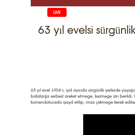
LIVE
BAŞ SAİFE
63 yıl evelsi sürgünl
ÖMÜR
MEDENİYE
Qiyiş Yaşay
TASİL
SANAT
AİLE
TARİH
ANA TİLİM
MUZIKA
BALALAR
DİN
AVDET YOL
EDEBİYAT
DİASPORA
63 yıl evel 1954 s. iyül ayında sürgünlik yerlerde yaşağa
MİLLİY YE
VAQIYA — 
SADECE FA
İÇTİMAYET
balalarğa serbest areket etmege, kezmege izin berildi. Üy
komendaturada qayd etilip, imza çekmege kerek ediler
DİGER MA
YEMEK TARİ
İSLÂMNI Ö
MÜİM KÜN
İNSANLAR
HAYRİYET
QIRIM CAM
SIMАLAR
QIRIM HARİ
TESTLER
FOTOARHİ