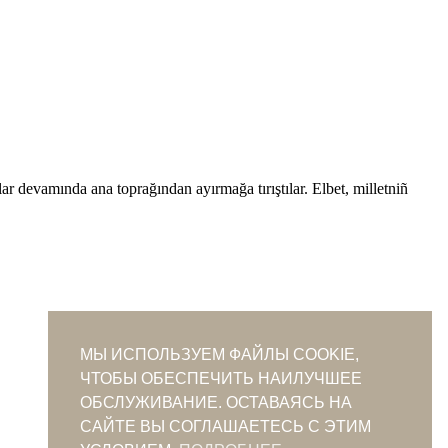
lar devamında ana toprağından ayırmağa tırıştılar. Elbet, milletniñ
МЫ ИСПОЛЬЗУЕМ ФАЙЛЫ COOKIE,
ЧТОБЫ ОБЕСПЕЧИТЬ НАИЛУЧШЕЕ
ОБСЛУЖИВАНИЕ. ОСТАВАЯСЬ НА
САЙТЕ ВЫ СОГЛАШАЕТЕСЬ С ЭТИМ