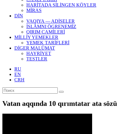
HARİTADA SİLİNGEN KÖYLER
MİRAS
DİN
VAQIYA — ADİSELER
İSLÂMNI ÖGRENEMİZ
QIRIM CAMİLERİ
MİLLİY YEMEKLER
YEMEK TARİFLERİ
DİGER MALÜMAT
HAYRİYET
TESTLER
RU
EN
CRH
Vatan aqqında 10 qırımtatar ata sözü