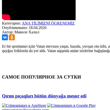
Категории:
ANA TİLİMİZNİ ÖGRENEMİZ
Опубликовано: 18.04.2026
Автор: Мавиле Халил
Er bir qırımtatarı içün Vatan mevzusı yaqın, bazıda, yuvşan otu kibi, a
qayğısı folklorda da yer aldı. Vatan aqqında atalar sözlerine bağışlanğ
САМОЕ ПОПУЛЯРНОЕ ЗА СУТКИ
Qırım pıçaqları bütün dünyağa meşur edi
crimeantatars@qaradeniz.com