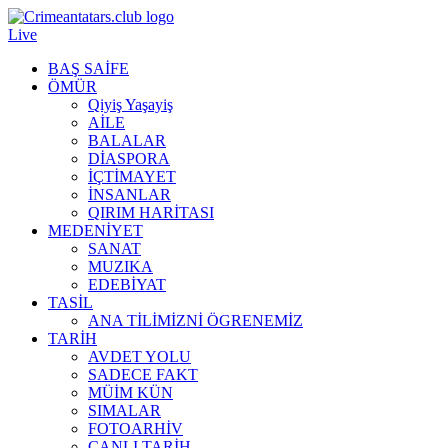
Live
BAŞ SAİFE
ÖMÜR
Qiyiş Yaşayiş
AİLE
BALALAR
DİASPORA
İÇTİMAYET
İNSANLAR
QIRIM HARİTASI
MEDENİYET
SANAT
MUZIKA
EDEBİYAT
TASİL
ANA TİLİMİZNİ ÖGRENEMİZ
TARİH
AVDET YOLU
SADECE FAKT
MÜİM KÜN
SIMАLAR
FOTOARHİV
CANLI TARİH