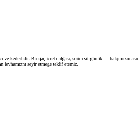
cı ve kederlidir. Bir qaç icret dalğası, soñra sürgünlik — halqımıznı asır
an levhamıznı seyir etmege teklif etemiz.