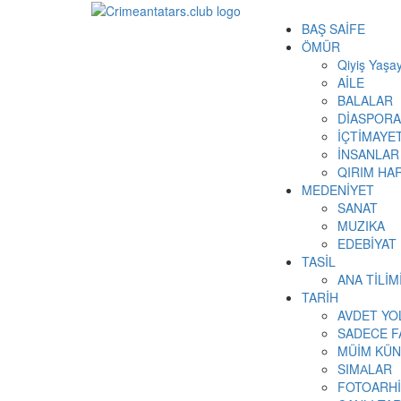
BAŞ SAİFE
ÖMÜR
Qiyiş Yaşay
AİLE
BALALAR
DİASPORA
İÇTİMAYE
İNSANLAR
QIRIM HAR
MEDENİYET
SANAT
MUZIKA
EDEBİYAT
TASİL
ANA TİLİ
TARİH
AVDET YO
SADECE F
MÜİM KÜN
SIMАLAR
FOTOARH