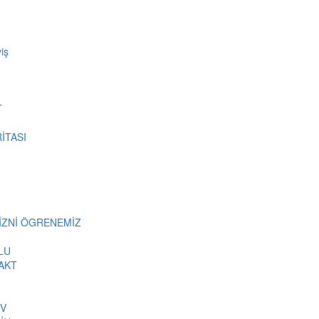
iş
T
İTASI
MİZNİ ÖGRENEMİZ
LU
AKT
İV