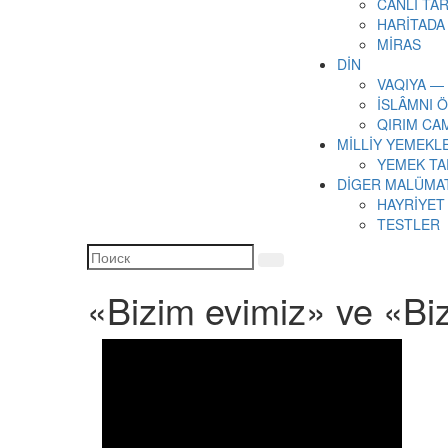
CANLI TAR
HARİTADA
MİRAS
DİN
VAQIYA —
İSLÂMNI 
QIRIM CA
MİLLİY YEMEKL
YEMEK TA
DİGER MALÜMA
HAYRİYET
TESTLER
«Bizim evimiz» ve «Biz