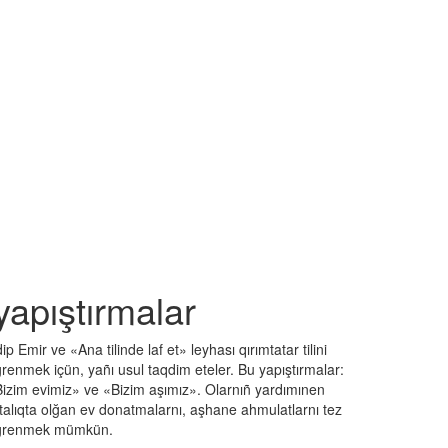
yapıştırmalar
ip Emir ve «Ana tilinde laf et» leyhası qırımtatar tilini
renmek içün, yañı usul taqdim eteler. Bu yapıştırmalar:
izim evimiz» ve «Bizim aşımız». Olarnıñ yardımınen
talıqta olğan ev donatmalarnı, aşhane ahmulatlarnı tez
grenmek mümkün.