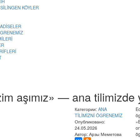
İH
 SİLİNGEN KÖYLER
 ADİSELER
ÖGRENEMİZ
MİLERİ
ER
RİFLERİ
T
im aşımız» — ana tilimizde 
Категории:
ANA
Ed
TİLİMİZNİ ÖGRENEMİZ
ög
Опубликовано:
«B
24.05.2026
or
Автор: Арзы Меметова
ö