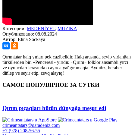
Категории:
MEDENİYET
,
MUZIKA
Опубликовано: 08.08.2024
Автор: Elina Sockaya
Qırımtatar halq yırları pek cazibelidir. Halq arasında sevip yırlanğan
türkülerden biri «Penceresi» yırıdır. «Qırım» folklor ansambli yırcı
ve oyuncıları icrasında o ayrıca yañgıramaqta. Aydıñız, beraber
diñlep ve seyir etip, zevq alayıq!
САМОЕ ПОПУЛЯРНОЕ ЗА СУТКИ
Qırım pıçaqları bütün dünyağa meşur edi
crimeantatars@qaradeniz.com
+7 (978) 208-56-55