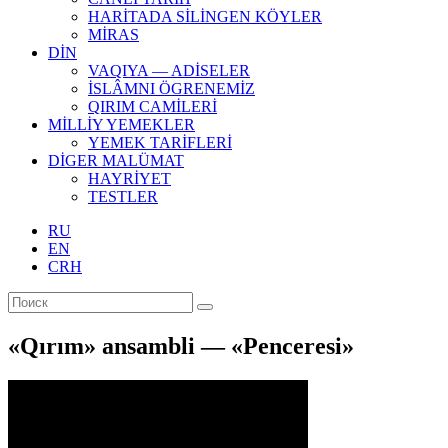
HARİTADA SİLİNGEN KÖYLER
MİRAS
DİN
VAQIYA — ADİSELER
İSLÂMNI ÖGRENEMİZ
QIRIM CAMİLERİ
MİLLİY YEMEKLER
YEMEK TARİFLERİ
DİGER MALÜMAT
HAYRİYET
TESTLER
RU
EN
CRH
«Qırım» ansambli — «Penceresi»