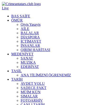
Live
BAŞ SAİFE
ÖMÜR
Qiyiş Yaşayiş
AİLE
BALALAR
DİASPORA
İÇTİMAYET
İNSANLAR
QIRIM HARİTASI
MEDENİYET
SANAT
MUZIKA
EDEBİYAT
TASİL
ANA TİLİMİZNİ ÖGRENEMİZ
TARİH
AVDET YOLU
SADECE FAKT
MÜİM KÜN
SIMАLAR
FOTOARHİV
CANLI TARİH