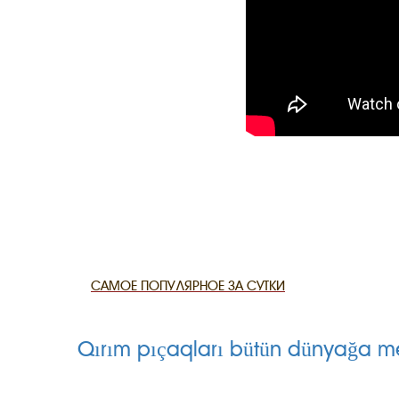
CANLI TARİ
HARİTADA 
MİRAS
САМОЕ ПОПУЛЯРНОЕ ЗА СУТКИ
Qırım pıçaqları bütün dünyağa m