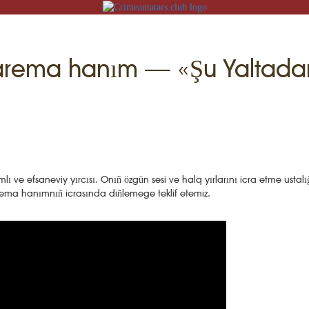
arema hanım — «Şu Yaltada
T
iş
İZNİ ÖGRENEMİZ
e efsaneviy yırcısı. Onıñ özgün sesi ve halq yırlarını icra etme ustalığı
U
arema hanımnıñ icrasında diñlemege teklif etemiz.
MEKLER
ADİSELER
KT
LÜMAT
FLERİ
GRENEMİZ
İLERİ
TASI
V