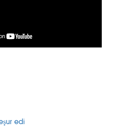
H
SİLİNGEN KÖYLER
eşur edi