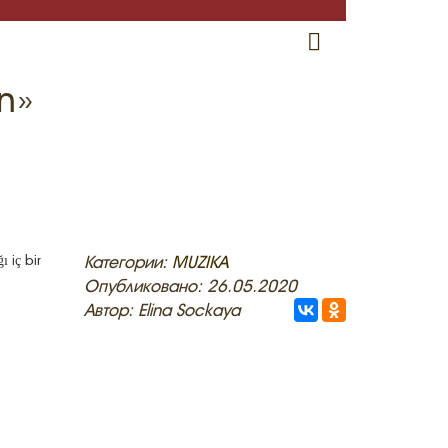
RU
EN
CRH
n»
 iç bir
Категории:
MUZIKA
Опубликовано: 26.05.2020
Автор: Elina Sockaya