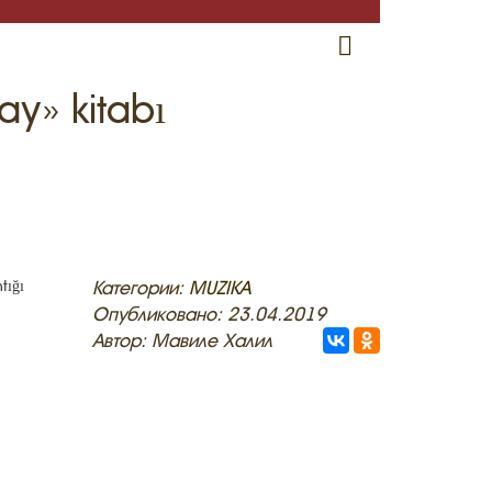
RU
EN
CRH
ay» kitabı
tığı
Категории:
MUZIKA
Опубликовано: 23.04.2019
Автор: Мавиле Халил