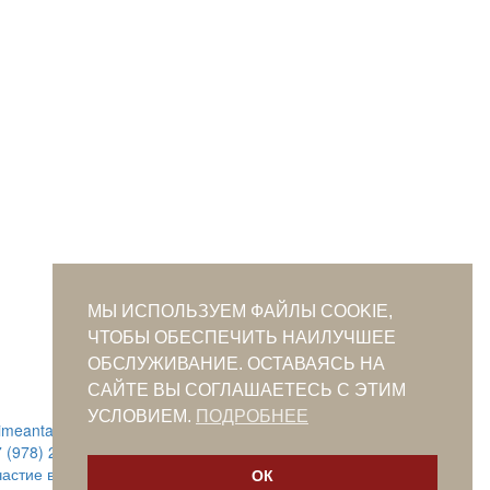
МЫ ИСПОЛЬЗУЕМ ФАЙЛЫ COOKIE,
ЧТОБЫ ОБЕСПЕЧИТЬ НАИЛУЧШЕЕ
ОБСЛУЖИВАНИЕ. ОСТАВАЯСЬ НА
САЙТЕ ВЫ СОГЛАШАЕТЕСЬ С ЭТИМ
УСЛОВИЕМ.
ПОДРОБНЕЕ
rimeantatars@qaradeniz.com
 (978) 208-56-55
астие в проекте Khalide Fashion
ОК