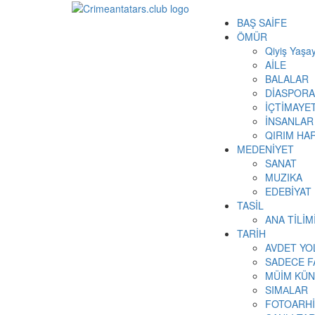
BAŞ SAİFE
ÖMÜR
Qiyiş Yaşay
AİLE
BALALAR
DİASPORA
İÇTİMAYE
İNSANLAR
QIRIM HAR
MEDENİYET
SANAT
MUZIKA
EDEBİYAT
TASİL
ANA TİLİ
TARİH
AVDET YO
SADECE F
MÜİM KÜN
SIMАLAR
FOTOARH