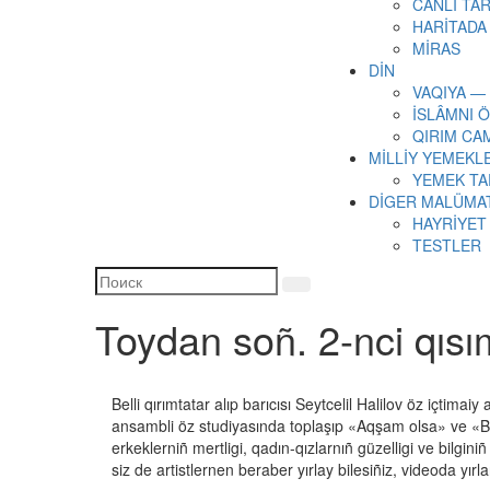
CANLI TAR
HARİTADA
MİRAS
DİN
VAQIYA —
İSLÂMNI 
QIRIM CA
MİLLİY YEMEKL
YEMEK TA
DİGER MALÜMA
HAYRİYET
TESTLER
Toydan soñ. 2-nci qısı
Belli qırımtatar alıp barıcısı Seytcelil Halilov öz içtim
ansambli öz studiyasında toplaşıp «Aqşam olsa» ve «Boyna
erkeklerniñ mertligi, qadın-qızlarnıñ güzelligi ve bilg
siz de artistlernen beraber yırlay bilesiñiz, videoda yırl