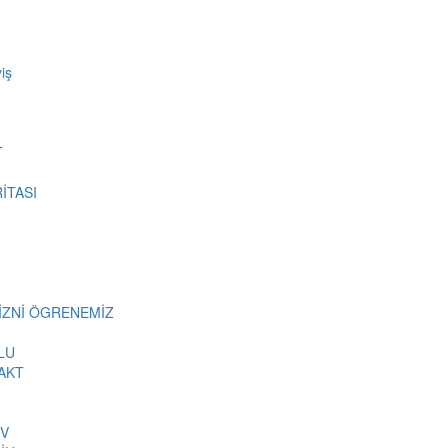
iş
T
İTASI
MİZNİ ÖGRENEMİZ
LU
AKT
İV