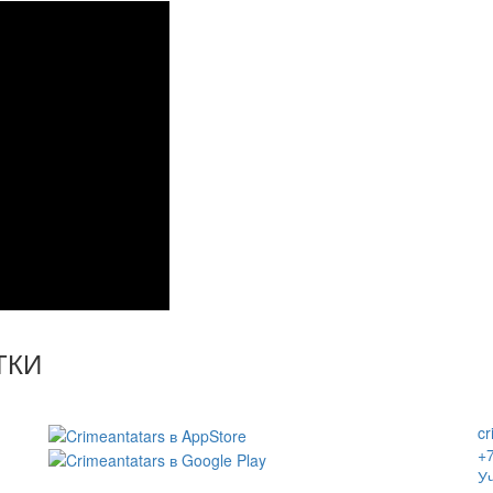
ТКИ
c
+7
Уч