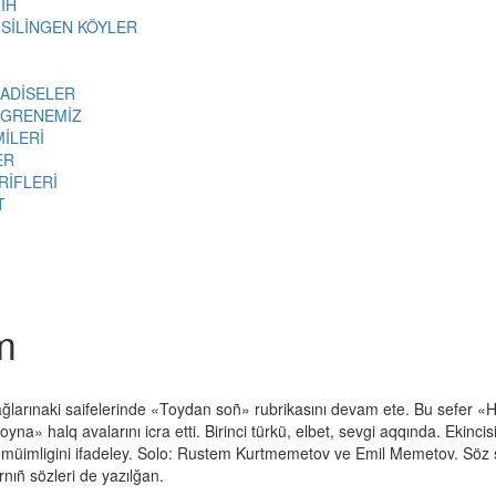
İH
 SİLİNGEN KÖYLER
 ADİSELER
ÖGRENEMİZ
MİLERİ
ER
RİFLERİ
T
m
aiy ağlarınaki saifelerinde «Toydan soñ» rubrikasını devam ete. Bu sefer «
» halq avalarını icra etti. Birinci türkü, elbet, sevgi aqqında. Ekincisi
iniñ müimligini ifadeley. Solo: Rustem Kurtmemetov ve Emil Memetov. Söz s
arnıñ sözleri de yazılğan.