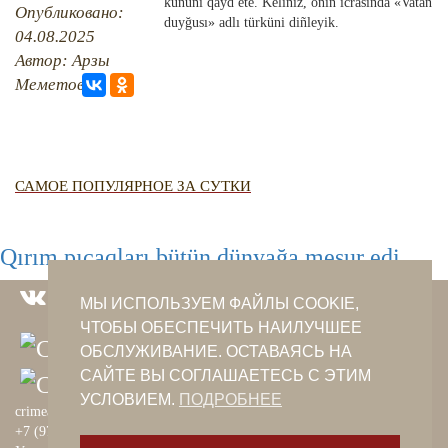
QIRIM HARİTASI
kününi qayd ete. Keliñiz, onıñ icrasında «Vatan
Опубликовано:
duyğusı» adlı türküni diñleyik.
TESTLER
04.08.2025
FOTOARHİV
Автор: Арзы
CANLI TARİH
Меметова
HARİTADA SİLİNGEN KÖYLER
MİRAS
САМОЕ ПОПУЛЯРНОЕ ЗА СУТКИ
Qırım pıçaqları bütün dünyağa meşur edi
МЫ ИСПОЛЬЗУЕМ ФАЙЛЫ COOKIE,
ЧТОБЫ ОБЕСПЕЧИТЬ НАИЛУЧШЕЕ
ОБСЛУЖИВАНИЕ. ОСТАВАЯСЬ НА
САЙТЕ ВЫ СОГЛАШАЕТЕСЬ С ЭТИМ
УСЛОВИЕМ.
ПОДРОБНЕЕ
crimeantatars@qaradeniz.com
+7 (978) 208-56-55