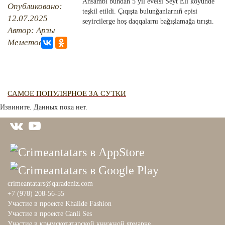
QIRIM HARİTASI
Ansambl bundan 5 yıl evelsi Seyt Eli köyünde
Опубликовано:
teşkil etildi. Çıqışta bulunğanlarnıñ episi
TESTLER
12.07.2025
FOTOARHİV
seyircilerge hoş daqqalarnı bağışlamağa tırıştı.
Автор: Арзы
CANLI TARİH
Меметова
HARİTADA SİLİNGEN KÖYLER
MİRAS
САМОЕ ПОПУЛЯРНОЕ ЗА СУТКИ
Извините. Данных пока нет.
crimeantatars@qaradeniz.com
+7 (978) 208-56-55
Участие в проекте Khalide Fashion
Участие в проекте Сanli Ses
Участие в крымскотатарской книжной ярмарке