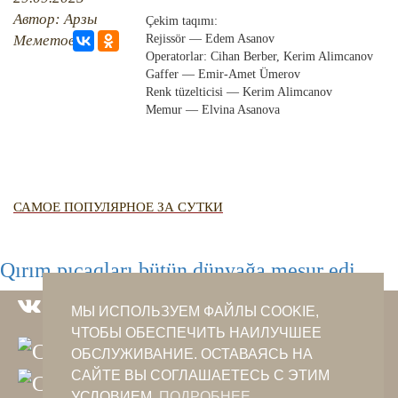
QIRIM HARİTASI
Автор: Арзы
Çekim taqımı:
TESTLER
FOTOARHİV
Меметова
Rejissör — Edem Asanov
Operatorlar: Cihan Berber, Kerim Alimcanov
CANLI TARİH
Gaffer — Emir-Amet Ümerov
Renk tüzelticisi — Kerim Alimcanov
Memur — Elvina Asanova
HARİTADA SİLİNGEN KÖYLER
MİRAS
САМОЕ ПОПУЛЯРНОЕ ЗА СУТКИ
Qırım pıçaqları bütün dünyağa meşur edi
МЫ ИСПОЛЬЗУЕМ ФАЙЛЫ COOKIE,
ЧТОБЫ ОБЕСПЕЧИТЬ НАИЛУЧШЕЕ
ОБСЛУЖИВАНИЕ. ОСТАВАЯСЬ НА
САЙТЕ ВЫ СОГЛАШАЕТЕСЬ С ЭТИМ
УСЛОВИЕМ.
ПОДРОБНЕЕ