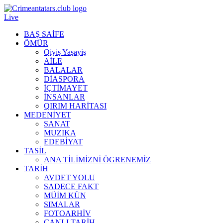
Live
BAŞ SAİFE
ÖMÜR
Qiyiş Yaşayiş
AİLE
BALALAR
DİASPORA
İÇTİMAYET
İNSANLAR
QIRIM HARİTASI
MEDENİYET
SANAT
MUZIKA
EDEBİYAT
TASİL
ANA TİLİMİZNİ ÖGRENEMİZ
TARİH
AVDET YOLU
SADECE FAKT
MÜİM KÜN
SIMАLAR
FOTOARHİV
CANLI TARİH