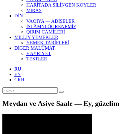
HARİTADA SİLİNGEN KÖYLER
MİRAS
DİN
VAQIYA — ADİSELER
İSLÂMNI ÖGRENEMİZ
QIRIM CAMİLERİ
MİLLİY YEMEKLER
YEMEK TARİFLERİ
DİGER MALÜMAT
HAYRİYET
TESTLER
RU
EN
CRH
Meydan ve Asiye Saale — Ey, güzelim