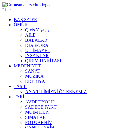
Live
BAŞ SAİFE
ÖMÜR
Qiyiş Yaşayiş
AİLE
BALALAR
DİASPORA
İÇTİMAYET
İNSANLAR
QIRIM HARİTASI
MEDENİYET
SANAT
MUZIKA
EDEBİYAT
TASİL
ANA TİLİMİZNİ ÖGRENEMİZ
TARİH
AVDET YOLU
SADECE FAKT
MÜİM KÜN
SIMАLAR
FOTOARHİV
CANLI TARİH