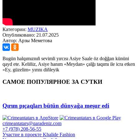
Категории:
MUZIKA
Опубликовано: 21.07.2025
Автор: Арзы Меметова
Bugün halqımıznıñ sevimli yırcısı Asiye Saale öz doğğan kününi
qayd ete. Keliñiz, Asiye hanım «Meydan» çalğı taqımı ile icra etken
«Ey, güzelim» yırını diñleyik
САМОЕ ПОПУЛЯРНОЕ ЗА СУТКИ
Qırım pıçaqları bütün dünyağa meşur edi
crimeantatars@qaradeniz.com
+7 (978) 208-56-55
Участие в проекте Khalide Fashion