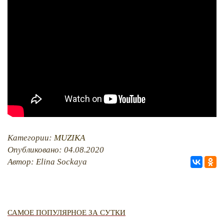
QIRIM HARİTASI
TESTLER
FOTOARHİV
CANLI TARİH
HARİTADA SİLİNGEN KÖYLER
MİRAS
Категории:
MUZIKA
Опубликовано: 04.08.2020
Автор: Elina Sockaya
САМОЕ ПОПУЛЯРНОЕ ЗА СУТКИ