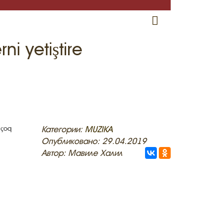
RU
EN
CRH
i yetiştire
 çoq
Категории:
MUZIKA
Опубликовано: 29.04.2019
Автор: Мавиле Халил