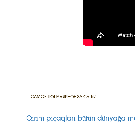
CANLI TARİ
HARİTADA 
MİRAS
САМОЕ ПОПУЛЯРНОЕ ЗА СУТКИ
Qırım pıçaqları bütün dünyağa m