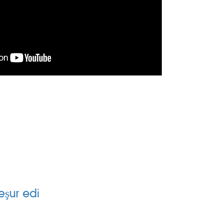
H
SİLİNGEN KÖYLER
eşur edi