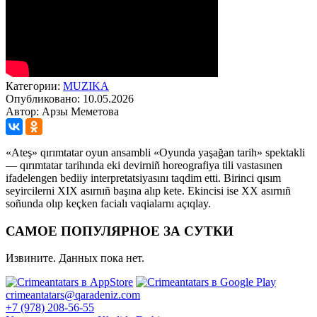
Категории:
MUZIKA
Опубликовано: 10.05.2026
Автор: Арзы Меметова
«Ateş» qırımtatar oyun ansambli «Oyunda yaşağan tarih» spektakli
— qırımtatar tarihında eki devirniñ horeografiya tili vastasınen
ifadelengen bediiy interpretatsiyasını taqdim etti. Birinci qısım
seyircilerni XIX asırnıñ başına alıp kete. Ekincisi ise XX asırnıñ
soñunda olıp keçken facialı vaqialarnı açıqlay.
САМОЕ ПОПУЛЯРНОЕ ЗА СУТКИ
Извините. Данных пока нет.
crimeantatars@qaradeniz.com
+7 (978) 208-56-55