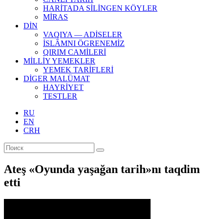
HARİTADA SİLİNGEN KÖYLER
MİRAS
DİN
VAQIYA — ADİSELER
İSLÂMNI ÖGRENEMİZ
QIRIM CAMİLERİ
MİLLİY YEMEKLER
YEMEK TARİFLERİ
DİGER MALÜMAT
HAYRİYET
TESTLER
RU
EN
CRH
Ateş «Oyunda yaşağan tarih»nı taqdim
etti