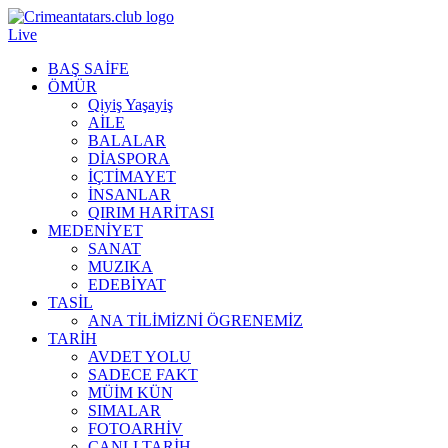
Live
BAŞ SAİFE
ÖMÜR
Qiyiş Yaşayiş
AİLE
BALALAR
DİASPORA
İÇTİMAYET
İNSANLAR
QIRIM HARİTASI
MEDENİYET
SANAT
MUZIKA
EDEBİYAT
TASİL
ANA TİLİMİZNİ ÖGRENEMİZ
TARİH
AVDET YOLU
SADECE FAKT
MÜİM KÜN
SIMАLAR
FOTOARHİV
CANLI TARİH