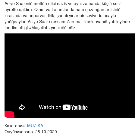
Asiye Saaleniñ meftün etici nazik ve aynı zamanda küçlü sesi
ayrette qaldıra. Qırım ve Tatarstanda nam qazanğan artistniñ
icrasında vatanperver, lirik, şaqalı yırlar bir seviyede acayip
yañğıraylar. Asiye Saale ressam Zarema Trasinovanıñ yubileyinde
taqdim ettigi «Maşallah»yırını diñleñiz.
Категории:
MUZIKA
Опубликовано: 28.10.2020