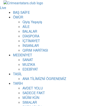
Live
BAŞ SAİFE
ÖMÜR
Qiyiş Yaşayiş
AİLE
BALALAR
DİASPORA
İÇTİMAYET
İNSANLAR
QIRIM HARİTASI
MEDENİYET
SANAT
MUZIKA
EDEBİYAT
TASİL
ANA TİLİMİZNİ ÖGRENEMİZ
TARİH
AVDET YOLU
SADECE FAKT
MÜİM KÜN
SIMАLAR