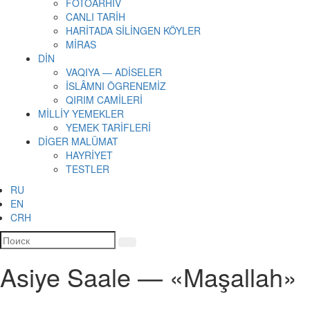
FOTOARHİV
CANLI TARİH
HARİTADA SİLİNGEN KÖYLER
MİRAS
DİN
VAQIYA — ADİSELER
İSLÂMNI ÖGRENEMİZ
QIRIM CAMİLERİ
MİLLİY YEMEKLER
YEMEK TARİFLERİ
DİGER MALÜMAT
HAYRİYET
TESTLER
RU
EN
CRH
Asiye Saale — «Maşallah»