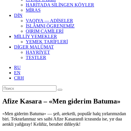
HARİTADA SİLİNGEN KÖYLER
MİRAS
DİN
VAQIYA — ADİSELER
İSLÂMNI ÖGRENEMİZ
QIRIM CAMİLERİ
MİLLİY YEMEKLER
YEMEK TARİFLERİ
DİGER MALÜMAT
HAYRİYET
TESTLER
RU
EN
CRH
Afize Kasara – «Men giderim Batuma»
«Men giderim Batuma» — şeñ, areketli, populâr halq yırlarımızdan
biri. Tekrarlanmaz ses saibi Afize Kasaranıñ icrasında ise, yır daa
aenkli yañğıray! Keliñiz, beraber diñleyik!