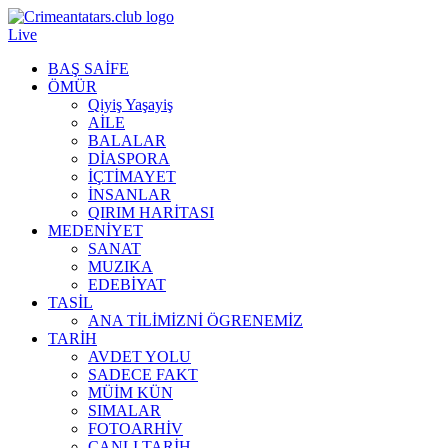
Live
BAŞ SAİFE
ÖMÜR
Qiyiş Yaşayiş
AİLE
BALALAR
DİASPORA
İÇTİMAYET
İNSANLAR
QIRIM HARİTASI
MEDENİYET
SANAT
MUZIKA
EDEBİYAT
TASİL
ANA TİLİMİZNİ ÖGRENEMİZ
TARİH
AVDET YOLU
SADECE FAKT
MÜİM KÜN
SIMАLAR
FOTOARHİV
CANLI TARİH