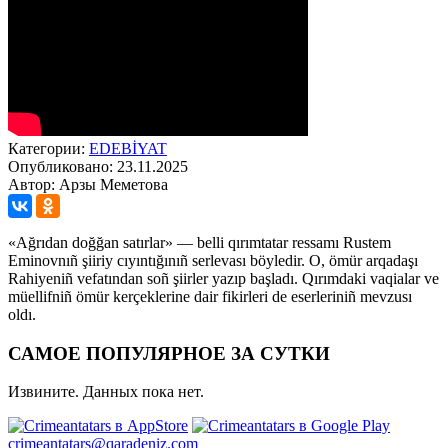
Категории:
EDEBİYAT
Опубликовано: 23.11.2025
Автор: Арзы Меметова
«Ağrıdan doğğan satırlar» — belli qırımtatar ressamı Rustem
Eminovnıñ şiiriy cıyıntığınıñ serlevası böyledir. O, ömür arqadaşı
Rahiyeniñ vefatından soñ şiirler yazıp başladı. Qırımdaki vaqialar ve
müellifniñ ömür kerçeklerine dair fikirleri de eserleriniñ mevzusı
oldı.
САМОЕ ПОПУЛЯРНОЕ ЗА СУТКИ
Извините. Данных пока нет.
crimeantatars@qaradeniz.com