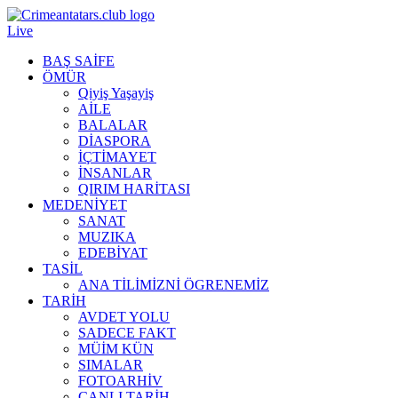
Live
BAŞ SAİFE
ÖMÜR
Qiyiş Yaşayiş
AİLE
BALALAR
DİASPORA
İÇTİMAYET
İNSANLAR
QIRIM HARİTASI
MEDENİYET
SANAT
MUZIKA
EDEBİYAT
TASİL
ANA TİLİMİZNİ ÖGRENEMİZ
TARİH
AVDET YOLU
SADECE FAKT
MÜİM KÜN
SIMАLAR
FOTOARHİV
CANLI TARİH