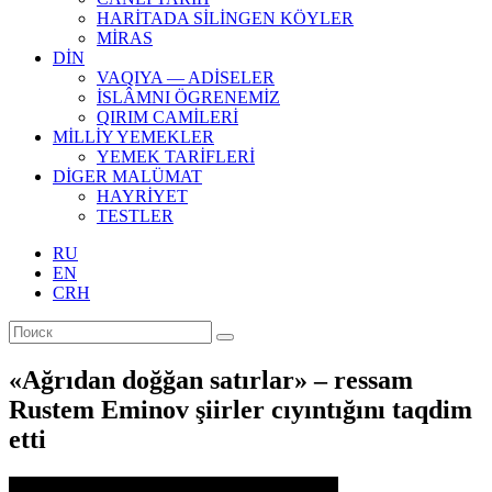
HARİTADA SİLİNGEN KÖYLER
MİRAS
DİN
VAQIYA — ADİSELER
İSLÂMNI ÖGRENEMİZ
QIRIM CAMİLERİ
MİLLİY YEMEKLER
YEMEK TARİFLERİ
DİGER MALÜMAT
HAYRİYET
TESTLER
RU
EN
CRH
«Ağrıdan doğğan satırlar» – ressam
Rustem Eminov şiirler cıyıntığını taqdim
etti