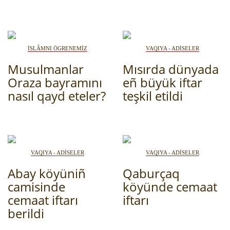
QIRIM HARİTASI
TESTLER
FOTOARHİV
CANLI TARİH
İSLÂMNI ÖGRENEMİZ
VAQIYA - ADİSELER
HARİTADA SİLİNGEN KÖYLER
Musulmanlar
Mısırda dünyada
Oraza bayramını
eñ büyük iftar
MİRAS
nasıl qayd eteler?
teşkil etildi
VAQIYA - ADİSELER
VAQIYA - ADİSELER
Abay köyüniñ
Qaburçaq
camisinde
köyünde cemaat
cemaat iftarı
iftarı
berildi