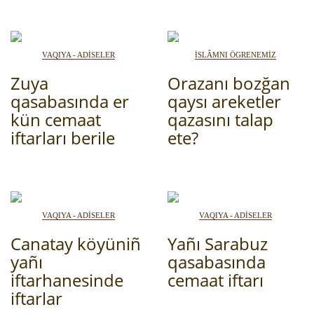
VAQIYA - ADİSELER
İSLÂMNI ÖGRENEMİZ
Zuya
Orazanı bozğan
qasabasında er
qaysı areketler
kün cemaat
qazasını talap
iftarları berile
ete?
VAQIYA - ADİSELER
VAQIYA - ADİSELER
Canatay köyüniñ
Yañı Sarabuz
yañı
qasabasında
iftarhanesinde
cemaat iftarı
iftarlar