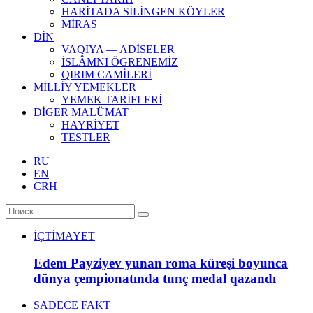
HARİTADA SİLİNGEN KÖYLER
MİRAS
DİN
VAQIYA — ADİSELER
İSLÂMNI ÖGRENEMİZ
QIRIM CAMİLERİ
MİLLİY YEMEKLER
YEMEK TARİFLERİ
DİGER MALÜMAT
HAYRİYET
TESTLER
RU
EN
CRH
İÇTİMAYET
Edem Payziyev yunan roma küreşi boyunca
dünya çempionatında tunç medal qazandı
SADECE FAKT