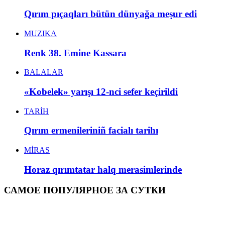
Qırım pıçaqları bütün dünyağa meşur edi
MUZIKA
Renk 38. Emine Kassara
BALALAR
«Kobelek» yarışı 12-nci sefer keçirildi
TARİH
Qırım ermenileriniñ facialı tarihı
MİRAS
Horaz qırımtatar halq merasimlerinde
САМОЕ ПОПУЛЯРНОЕ ЗА СУТКИ