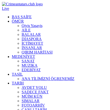
Live
BAŞ SAİFE
ÖMÜR
Qiyiş Yaşayiş
AİLE
BALALAR
DİASPORA
İÇTİMAYET
İNSANLAR
QIRIM HARİTASI
MEDENİYET
SANAT
MUZIKA
EDEBİYAT
TASİL
ANA TİLİMİZNİ ÖGRENEMİZ
TARİH
AVDET YOLU
SADECE FAKT
MÜİM KÜN
SIMАLAR
FOTOARHİV
CANLI TARİH