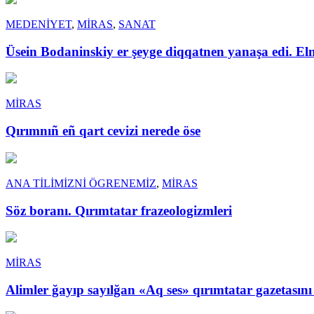
MEDENİYET
,
MİRAS
,
SANAT
Üsein Bodaninskiy er şeyge diqqatnen yanaşa edi. El
MİRAS
Qırımnıñ eñ qart cevizi nerede öse
ANA TİLİMİZNİ ÖGRENEMİZ
,
MİRAS
Söz boranı. Qırımtatar frazeologizmleri
MİRAS
Alimler ğayıp sayılğan «Aq ses» qırımtatar gazetasını