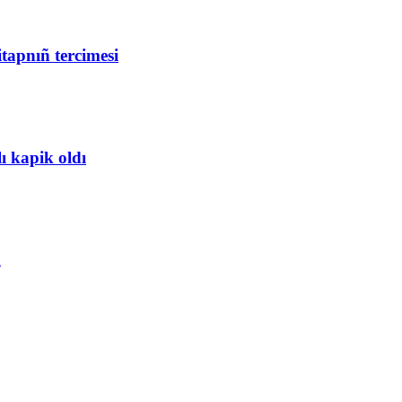
tapnıñ tercimesi
ı kapik oldı
n