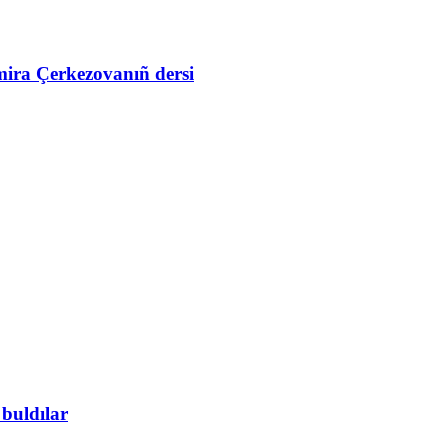
mira Çerkezovanıñ dersi
 buldılar