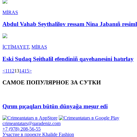
MİRAS
Abdul Vahab Seythalilov ressam Nina Jabanıñ resimle
İÇTİMAYET
,
MİRAS
Eski Sudaq Seithalil efendiniñ qavehanesini hatırlay
<
11
12
13
14
15
>
САМОЕ ПОПУЛЯРНОЕ ЗА СУТКИ
Qırım pıçaqları bütün dünyağa meşur edi
crimeantatars@qaradeniz.com
+7 (978) 208-56-55
Участие в проекте Khalide Fashion