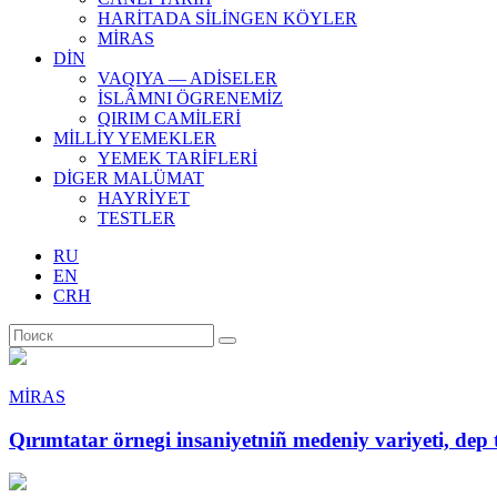
HARİTADA SİLİNGEN KÖYLER
MİRAS
DİN
VAQIYA — ADİSELER
İSLÂMNI ÖGRENEMİZ
QIRIM CAMİLERİ
MİLLİY YEMEKLER
YEMEK TARİFLERİ
DİGER MALÜMAT
HAYRİYET
TESTLER
RU
EN
CRH
MİRAS
Qırımtatar örnegi insaniyetniñ medeniy variyeti, dep 