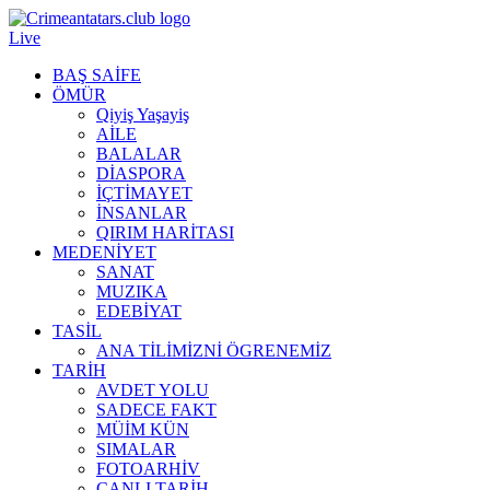
Live
BAŞ SAİFE
ÖMÜR
Qiyiş Yaşayiş
AİLE
BALALAR
DİASPORA
İÇTİMAYET
İNSANLAR
QIRIM HARİTASI
MEDENİYET
SANAT
MUZIKA
EDEBİYAT
TASİL
ANA TİLİMİZNİ ÖGRENEMİZ
TARİH
AVDET YOLU
SADECE FAKT
MÜİM KÜN
SIMАLAR
FOTOARHİV
CANLI TARİH