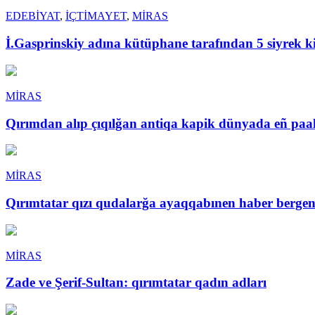
EDEBİYAT
,
İÇTİMAYET
,
MİRAS
İ.Gasprinskiy adına kütüphane tarafından 5 siyrek ki
MİRAS
Qırımdan alıp çıqılğan antiqa kapik dünyada eñ paal
MİRAS
Qırımtatar qızı qudalarğa ayaqqabınen haber berge
MİRAS
Zade ve Şerif-Sultan: qırımtatar qadın adları