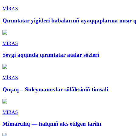
MİRAS
Qırımtatar yigitleri babalarnıñ ayaqqaplarına mısır 
MİRAS
Sevgi aqqında qırımtatar atalar sözleri
MİRAS
Quşaq – Suleymanovlar sülâlesiniñ timsali
MİRAS
Mimarcılıq — halqnıñ aks etilgen tarihı